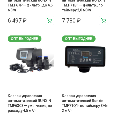
автоматический RUNXIN
автоматический RUNXIN
TM.F67P — фильтр., до 4,5
TM.F71B1 — фильтр., по
м3/ч
таймеру 2,0 м3/ч
6 497
₽
7 780
₽
ОПТ ВЫГОДНЕЕ
ОПТ ВЫГОДНЕЕ
Клапан управления
Клапан управления
автоматический RUNXIN
автоматический Runxin
TMF63C3 — умягчение, по
TMF71Q1- по таймеру 3/4»
расходу 4,5 м³/ч
2 м³/ч