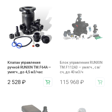
Клапан управления
Блок управления RUNXIN
ручной RUNXIN TM.F64A —
ТМ.F112A3 — умягч., с в/
умягч., до 4,5 м3/час
сч, до 40 м3/ч
2 528
₽
115 968
₽