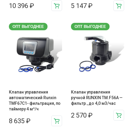
10 396
₽
5 147
₽
ОПТ ВЫГОДНЕЕ
ОПТ ВЫГОДНЕЕ
Клапан управления
Клапан управления
автоматический Runxin
ручной RUNXIN TM.F56A —
TMF67C1- фильтрация, по
фильтр., до 4,0 м3/час
таймеру 4 м³/ч
2 570
₽
8 635
₽