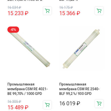
16 034
₽
16 175
₽
15 233
₽
15 366
₽
-6%
Промышленная
Промышленная
мембрана CSM RE 4021-
мембрана CSM RE 2540-
BE 99,70% / 1000 GPD
BLF 99,2 %/ 930 GPD
16 305
₽
16 019
₽
15 489
₽