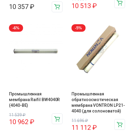
10 513
₽
10 357
₽
-6%
-5%
Промышленная
Промышленная
мембрана Raifil BW4040R
обратноосмотическая
(4040-BE)
мембрана VONTRON LP21-
4040 (для солоноватой)
11 539
₽
10 962
₽
11 696
₽
11 112
₽