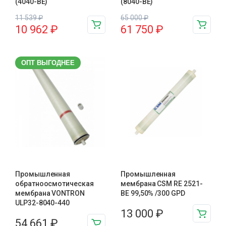
(4040-BE)
(8040-BE)
11 539
₽
65 000
₽
10 962
₽
61 750
₽
ОПТ ВЫГОДНЕЕ
Промышленная
Промышленная
обратноосмотическая
мембрана CSM RE 2521-
мембрана VONTRON
BE 99,50% /300 GPD
ULP32-8040-440
13 000
₽
54 661
₽