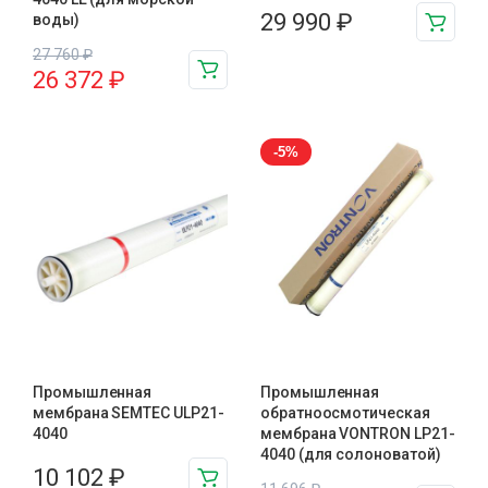
29 990
₽
воды)
27 760
₽
26 372
₽
-5%
Промышленная
Промышленная
мембрана SEMTEC ULP21-
обратноосмотическая
4040
мембрана VONTRON LP21-
4040 (для солоноватой)
10 102
₽