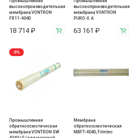
Промышленная
Промышленная
высокопроизводительная
высокопроизводительная
мембрана VONTRON
мембрана VONTRON
FR11-4040
PURO-II А
18 714
₽
63 161
₽
-5%
Промышленная
Мембрана
обратноосмотическая
обратноосмотическая
мембрана VONTRON SW
MBFT-4040, Filmtec
4040 LE (для морской