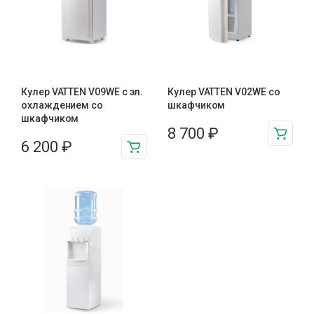
Кулер VATTEN V09WE с эл.
Кулер VATTEN V02WE со
охлаждением со
шкафчиком
шкафчиком
8 700
₽
6 200
₽