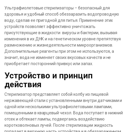
Ультрафиолетовые стерилизаторы – безопасный для
здоровья и удобный способ обеззаразить водопроводную
воду, сделав ее пригодной для питья. Применение этих
устройств позволяет эффективно уничтожать
присутствующие в жидкости вирусы и бактерии, вызывая
изменения в их ДНК и на генетическом уровне препятствуя
размножению и жизнедеятельности микроорганизмов.
Дополнительные реагенты при этом не используются, а
значит, вода не изменяет своих вкусовых качеств и не
приобретает посторонний привкус или запах.
Устройство и принцип
действия
Стерилизатор представляет собой колбу из пищевой
нержавеющей стали с установленными внутри датчиками и
одной или несколькими ультрафиолетовыми лампами,
помещенными в кварцевый чехол. Вода поступает в нижний
отсек и обтекает лампы, подвергаясь воздействию
коротковолновых лучей. После стерилизации жидкость
попадает в верхнюю часть устройства и в обеззараженном