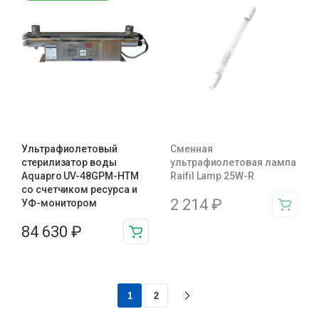
Ультрафиолетовый
Сменная
стерилизатор воды
ультрафиолетовая лампа
Aquapro UV-48GPM-HTM
Raifil Lamp 25W-R
cо счетчиком ресурса и
2 214
₽
УФ-монитором
84 630
₽
1
2