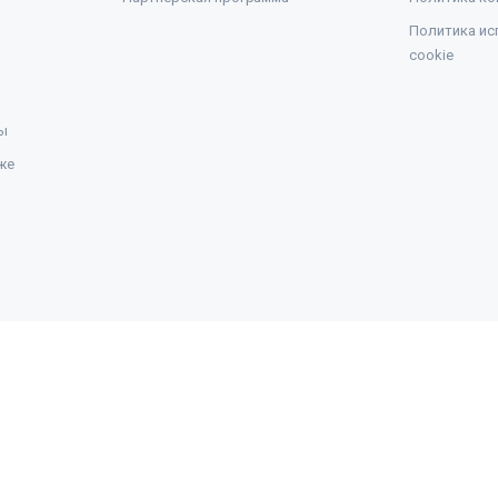
Политика ис
cookie
ы
же