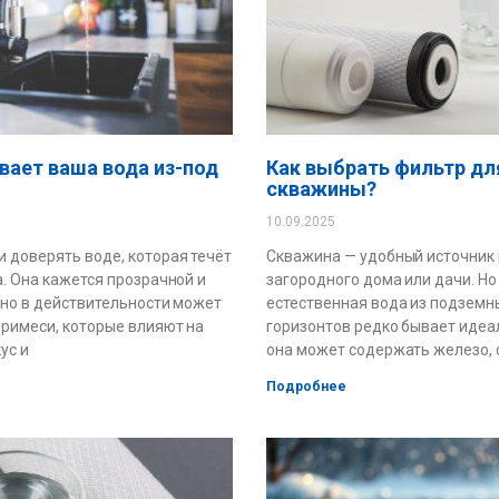
вает ваша вода из-под
Как выбрать фильтр дл
скважины?
10.09.2025
 доверять воде, которая течёт
Скважина — удобный источник
а. Она кажется прозрачной и
загородного дома или дачи. Но
 но в действительности может
естественная вода из подземн
римеси, которые влияют на
горизонтов редко бывает идеа
ус и
она может содержать железо, 
Подробнее