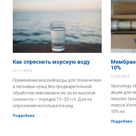
Как опреснить морскую воду
Мембраны
10%
21.11.2024
12.05.2023
Применение морской воды для технических
Vipecology 
и питьевых нужд без предварительной
акции для св
обработки невозможно из-за ее высокой
покупке тре
солености — порядка 15–35 г/л. Для ее
осмоса Vont
опреснения используется ряд
10% на
Подробнее
Подробнее