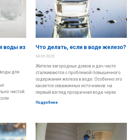
я воды из
Что делать, если в воде железо?
04.09.2025
Жители загородных домов и дач часто
 воды для
сталкиваются с проблемой повышенного
содержания железа в воде. Особенно это
ых
касается скважинных источников: на
льно чистой:
первый взгляд прозрачная вода через
соли
Подробнее