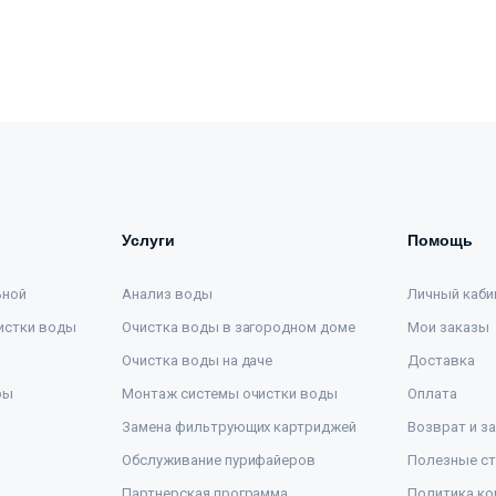
Услуги
Помощь
ьной
Анализ воды
Личный каби
истки воды
Очистка воды в загородном доме
Мои заказы
Очистка воды на даче
Доставка
ры
Монтаж системы очистки воды
Оплата
Замена фильтрующих картриджей
Возврат и з
Обслуживание пурифайеров
Полезные ст
Партнерская программа
Политика ко