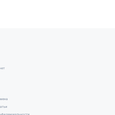
нет
амена
атьи
нфиденциальности