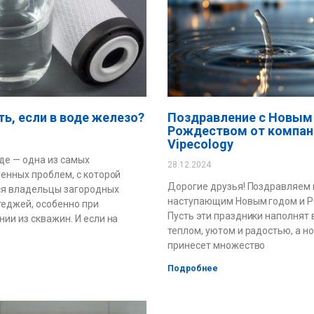
ть, если в воде железо?
Поздравление с Новым
Рождеством от компан
Vipecology
де — одна из самых
28.12.2024
енных проблем, с которой
Дорогие друзья! Поздравляем 
ся владельцы загородных
наступающим Новым годом и 
теджей, особенно при
Пусть эти праздники наполнят
ии из скважин. И если на
теплом, уютом и радостью, а н
принесет множество
Подробнее