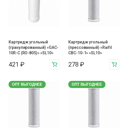
Картридж угольный
Картридж угольный
(гранулированный) «GAC-
(прессованный) «Raifil
10R-C (RO-805)» «SL10»
CBC-10-1» «SL10»
421
₽
278
₽
ОПТ ВЫГОДНЕЕ
ОПТ ВЫГОДНЕЕ