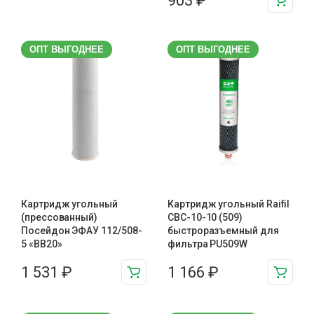
903
₽
ОПТ ВЫГОДНЕЕ
ОПТ ВЫГОДНЕЕ
Картридж угольный
Картридж угольный Raifil
(прессованный)
CBC-10-10 (509)
Посейдон ЭФАУ 112/508-
быстроразъемный для
5 «BB20»
фильтра PU509W
1 531
₽
1 166
₽