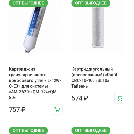
ОПТ ВЫГОДНЕЕ
ОПТ ВЫГОДНЕЕ
Картридж из
Картридж угольный
гранулированного
(прессованный) «Raifil
кокосового угля «IL-12W-
CBC-10-10» «SL10»
C-E3» для системы
Тайвань
«АМ-3620»«QM-72»«QM-
574
₽
80»
757
₽
ОПТ ВЫГОДНЕЕ
ОПТ ВЫГОДНЕЕ