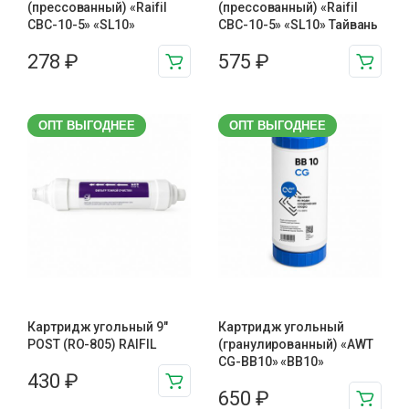
(прессованный) «Raifil
(прессованный) «Raifil
CBC-10-5» «SL10»
CBC-10-5» «SL10» Тайвань
278
₽
575
₽
ОПТ ВЫГОДНЕЕ
ОПТ ВЫГОДНЕЕ
Картридж угольный 9″
Картридж угольный
POST (RO-805) RAIFIL
(гранулированный) «AWT
CG-BB10» «BB10»
430
₽
650
₽