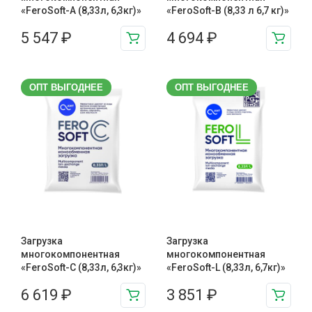
«FeroSoft-A (8,33л, 6,3кг)»
«FeroSoft-B (8,33 л 6,7 кг)»
5 547
₽
4 694
₽
ОПТ ВЫГОДНЕЕ
ОПТ ВЫГОДНЕЕ
Загрузка
Загрузка
многокомпонентная
многокомпонентная
«FeroSoft-C (8,33л, 6,3кг)»
«FeroSoft-L (8,33л, 6,7кг)»
6 619
₽
3 851
₽