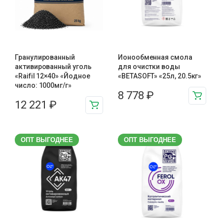
Гранулированный
Ионообменная смола
активированный уголь
для очистки воды
«Raifil 12×40» «Йодное
«BETASOFT» «25л, 20.5кг»
число: 1000мг/г»
8 778
₽
12 221
₽
ОПТ ВЫГОДНЕЕ
ОПТ ВЫГОДНЕЕ