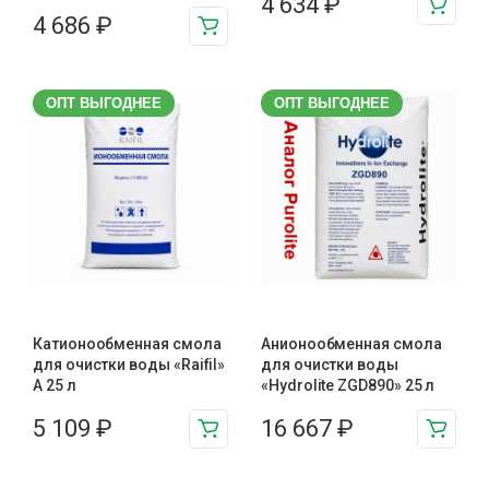
4 634
₽
4 686
₽
ОПТ ВЫГОДНЕЕ
ОПТ ВЫГОДНЕЕ
Катионообменная смола
Анионообменная смола
для очистки воды «Raifil»
для очистки воды
A 25 л
«Hydrolite ZGD890» 25 л
5 109
₽
16 667
₽