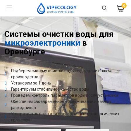
0
Системы очистки воды для
микроэлектроники
в
Оренбурге
Подберём систему очистки воды под задачи вашего
производства
Установим за 1 день
Гарантируем стабильное качество воды
Проведём контроль параметров воды после установки
Обеспечим своевременное обслуживание и замену
расходников
Ультрачистая вода для высокоточных технологических
процессов