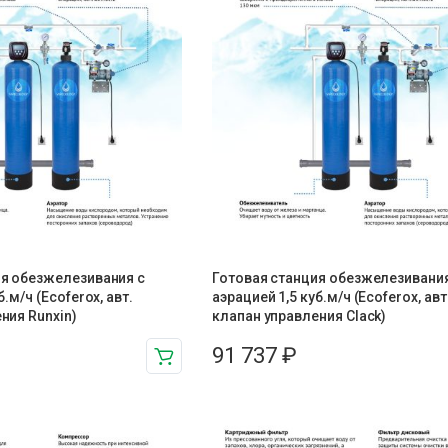
ия обезжелезивания c
Готовая станция обезжелезивания
б.м/ч (Ecoferox, авт.
аэрацией 1,5 куб.м/ч (Ecoferox, авт
ния Runxin)
клапан управления Clack)
91 737
₽