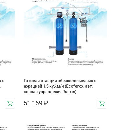
 c
Готовая станция обезжелезивания c
.
аэрацией 1,5 куб.м/ч (Ecoferox, авт.
клапан управления Runxin)
51 169
₽