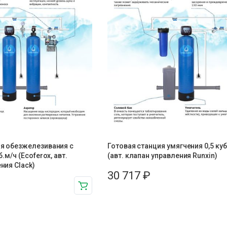
ия обезжелезивания c
Готовая станция умягчения 0,5 куб
б.м/ч (Ecoferox, авт.
(авт. клапан управления Runxin)
ния Clack)
30 717
₽