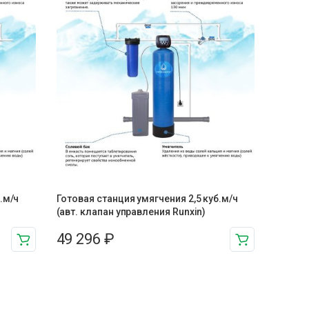
.м/ч
Готовая станция умягчения 2,5 куб.м/ч
(авт. клапан управления Runxin)
49 296
₽