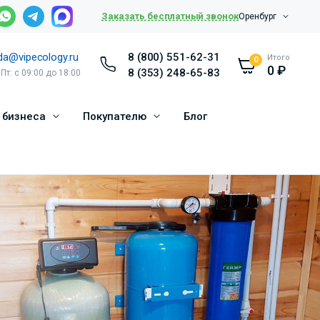
Заказать бесплатный звонок
Оренбург
da@vipecology.ru
8 (800) 551-62-31
Итого
0
0
₽
8 (353) 248-65-83
 Пт: с 09:00 до 18:00
 бизнеса
Покупателю
Блог