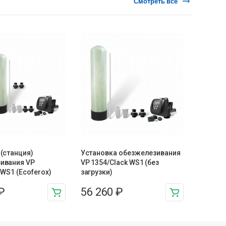
Смотреть все
(станция)
Установка обезжелезивания
ивания VP
VP 1354/Clack WS1 (без
 WS1 (Ecoferox)
загрузки)
₽
56 260
₽