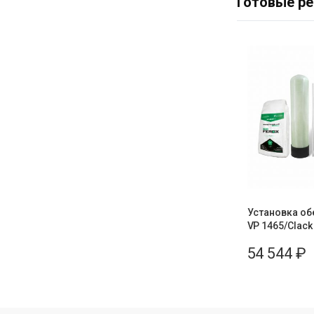
Готовые р
Установка об
VP 1465/Clack
54 544
₽