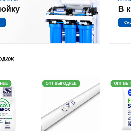
мойку
В 
Смо
одаж
ДНЕЕ
ОПТ ВЫГОДНЕЕ
ОПТ ВЫ