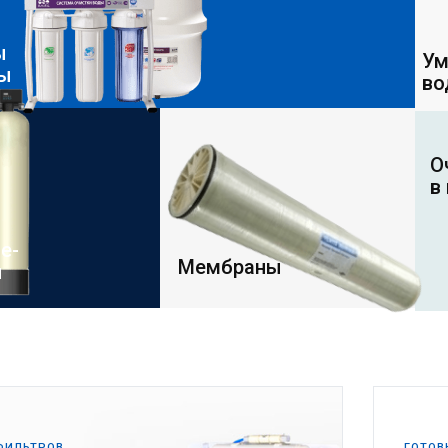
ы
Ум
ды
во
О
в
е-
Мембраны
и
ФИЛЬТРОВ
ГОТОВ