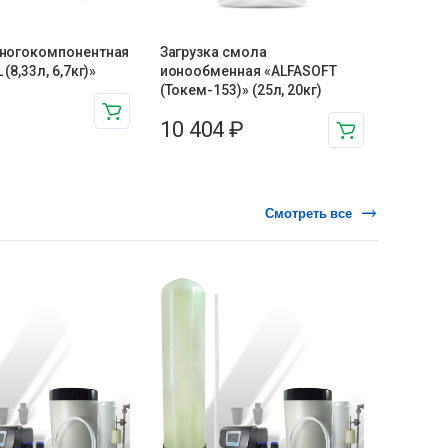
многокомпонентная
Загрузка смола
 (8,33л, 6,7кг)»
ионообменная «ALFASOFT
(Токем-153)» (25л, 20кг)
10 404
₽
Смотреть все