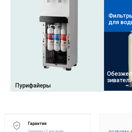
Фильтр
для во
Обезжел
зивател
Пурифайеры
Гарантия
Гарантия 12 месяцев,
ПОДБОРКА 