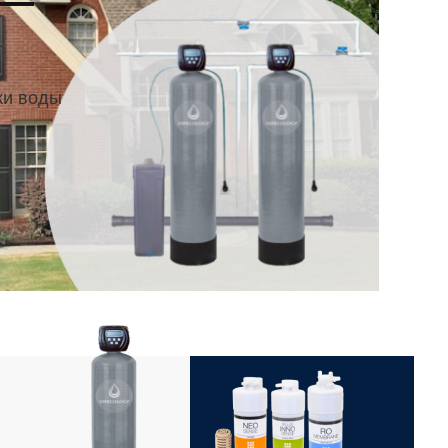
 —
ки воды