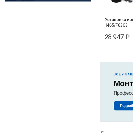
Установка и
1465/F63C3
28 947
₽
ВОДУ ВА
Монт
Професс
Подроб