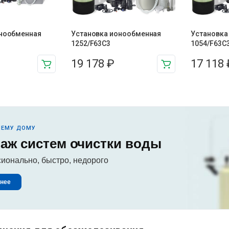
онообменная
Установка ионообменная
Установка
1252/F63C3
1054/F63C
19 178
₽
17 118
ШЕМУ ДОМУ
аж систем очистки воды
ионально, быстро, недорого
нее