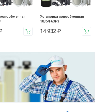
 ионообменная
Установка ионообменная
3
1035/F63P3
₽
14 932
₽