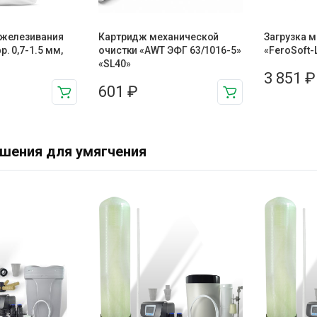
зжелезивания
Картридж механической
Загрузка 
. 0,7-1.5 мм,
очистки «AWT ЭФГ 63/1016-5»
«FeroSoft-L
«SL40»
3 851
₽
601
₽
шения для умягчения