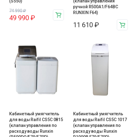
(S550)
(клапан управления
ручной R500A1/F64BC
74 990
₽
RUNXIN F64)
49 990
₽
11 610
₽
Кабинетный умягчитель
Кабинетный умягчитель
для воды Raifil СS5C 0815
для воды Raifil СS5C 1017
(клапан управления по
(клапан управления по
расходу воды Runxin
расходу воды Runxin