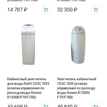
(R500DO/F79/F70D)
R1000B F79/F70D)
14 787
₽
32 350
₽
Кабинетный умягчитель
Умягчитель кабинетный
для воды Raifil СS5C 1035
СS5C 1035 (клапан
(клапан управления по
управления по расходу
расходу воды Runxin
воды Runxin R1500G
R1500B/F79/F70D)
F79/F70D)
43 698
₽
49 840
₽