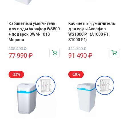
Кабинетный умягчитель
Кабинетный умягчитель
для воды Аквафор WS800
для воды Аквафор
+ подарок DWM-101S
WS1000 P1 (А1000 P1,
Морион
S1000 P1)
108 990
₽
111 790
₽
77 990
₽
91 490
₽
-33%
-18%