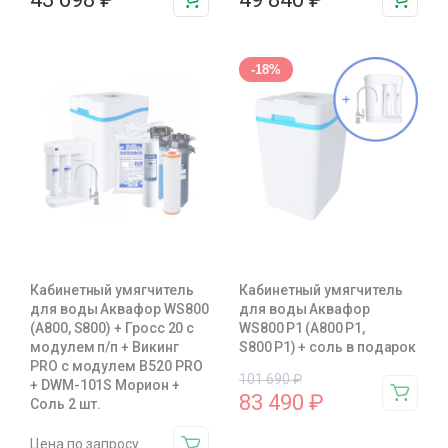
-18%
Кабинетный умягчитель
Кабинетный умягчитель
для воды Аквафор WS800
для воды Аквафор
(А800, S800) + Гросс 20 с
WS800 P1 (А800 P1,
модулем п/п + Викинг
S800 P1) + соль в подарок
PRO с модулем В520 PRO
101 690
₽
+ DWM-101S Морион +
83 490
₽
Соль 2 шт.
Цена по запросу