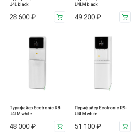
U4L black
U4LM black
28 600
₽
49 200
₽
Пурифайер Ecotronic R8-
Пурифайер Ecotronic R9-
U4LM white
U4LM white
48 000
₽
51 100
₽