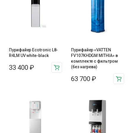
Пурифайер Ecotronic L8-
Пурифайер «VATTEN
R4LM UV white-black
FV107KHDGM MITHIA» в
комплекте с фильтром
33 400
₽
(без нагрева)
63 700
₽