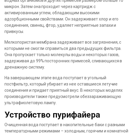
водных организмов и других примесей размером больше 10
микрон. Затем она проходит через картридж с
активированным углем, обладающим высокими
адсорбционными свойствами. Он задерживает хлор и его
соединения, свинец, фтор, удаляет неприятные запахи и
привкусы.
Мелкопористая мембрана задерживает все загрязнения, с
которыми не смогли справиться два предыдущих фильтра.
Она пропускает только молекулы воды и некоторых газов,
задерживая до 99% посторонних примесей, сливающихся в
дренажную систему.
На завершающем этапе вода поступает в угольный
постфильтр, который убирает из нее оставшиеся летучие
соединения и придает приятный вкус. В некоторых моделях
производители также предусмотрели обеззараживающую
ультрафиолетовую лампу.
Устройство пурифайера
Очищенная вода поступает в накопительные баки с разными
температурными режимами – холодным, горячим и комнатной