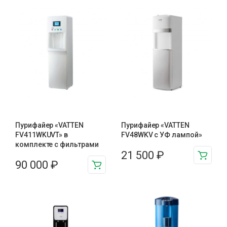
Пурифайер «VATTEN
Пурифайер «VATTEN
FV411WKUVT» в
FV48WKV с УФ лампой»
комплекте с фильтрами
21 500
₽
90 000
₽