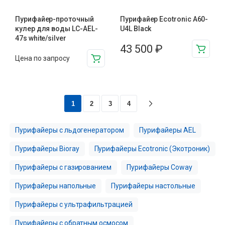
Пурифайер-проточный
Пурифайер Ecotronic A60-
кулер для воды LС-AEL-
U4L Black
47s white/silver
43 500
₽
Цена по запросу
1
2
3
4
Пурифайеры с льдогенератором
Пурифайеры AEL
Пурифайеры Bioray
Пурифайеры Ecotronic (Экотроник)
Пурифайеры с газированием
Пурифайеры Coway
Пурифайеры напольные
Пурифайеры настольные
Пурифайеры с ультрафильтрацией
Пурифайеры с обратным осмосом