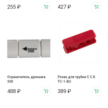
255
₽
427
₽
Ограничитель дренажа
Резак для трубки C.C.K.
300
TC-1-BU
488
₽
389
₽