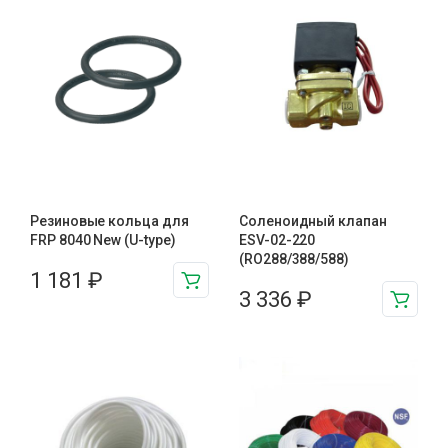
Резиновые кольца для
Соленоидный клапан
FRP 8040 New (U-type)
ESV-02-220
(RO288/388/588)
1 181
₽
3 336
₽