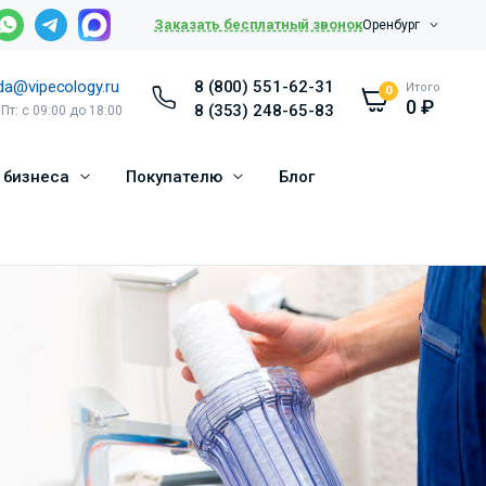
Заказать бесплатный звонок
Оренбург
da@vipecology.ru
8 (800) 551-62-31
Итого
0
0
₽
8 (353) 248-65-83
 Пт: с 09:00 до 18:00
 бизнеса
Покупателю
Блог