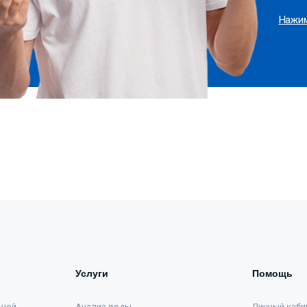
Нажим
Услуги
Помощь
ьной
Анализ воды
Личный каби