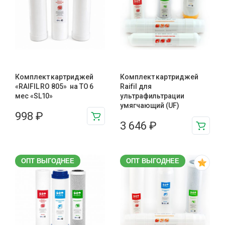
Комплект картриджей
Комплект картриджей
«RAIFIL RO 805» на ТО 6
Raifil для
мес «SL10»
ультрафильтрации
умягчающий (UF)
998
₽
3 646
₽
ОПТ ВЫГОДНЕЕ
ОПТ ВЫГОДНЕЕ