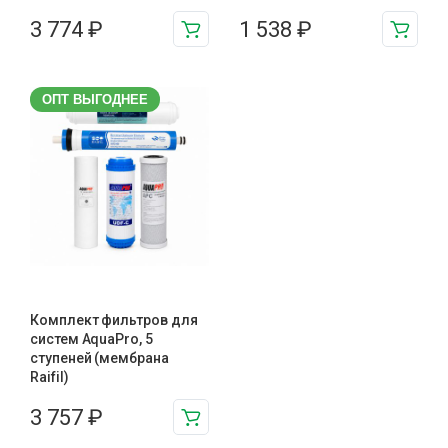
3 774
₽
1 538
₽
ОПТ ВЫГОДНЕЕ
Комплект фильтров для
систем AquaPro, 5
ступеней (мембрана
Raifil)
3 757
₽