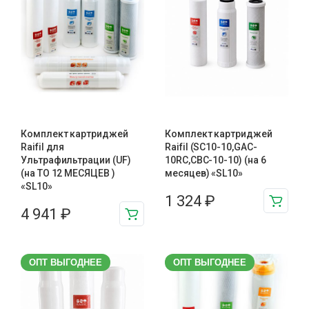
Комплект картриджей
Комплект картриджей
Raifil для
Raifil (SC10-10,GAC-
Ультрафильтрации (UF)
10RC,CBC-10-10) (на 6
(на ТО 12 МЕСЯЦЕВ )
месяцев) «SL10»
«SL10»
1 324
₽
4 941
₽
ОПТ ВЫГОДНЕЕ
ОПТ ВЫГОДНЕЕ