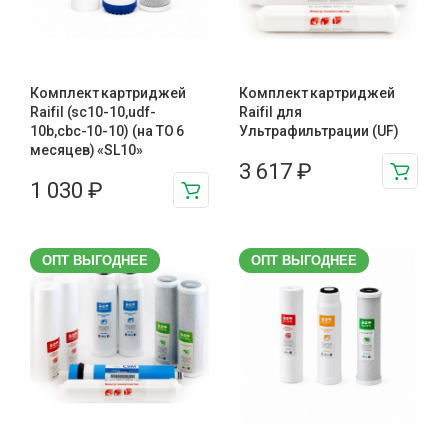
Комплект картриджей
Комплект картриджей
Raifil (sc10-10,udf-
Raifil для
10b,cbc-10-10) (на ТО 6
Ультрафильтрации (UF)
месяцев) «SL10»
3 617
₽
1 030
₽
ОПТ ВЫГОДНЕЕ
ОПТ ВЫГОДНЕЕ