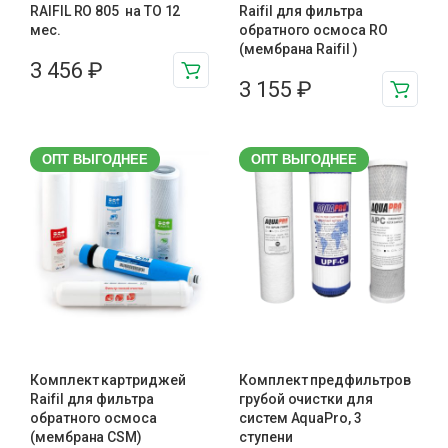
RAIFIL RO 805 на ТО 12
Raifil для фильтра
мес.
обратного осмоса RO
(мембрана Raifil )
3 456
₽
3 155
₽
ОПТ ВЫГОДНЕЕ
ОПТ ВЫГОДНЕЕ
Комплект картриджей
Комплект предфильтров
Raifil для фильтра
грубой очистки для
обратного осмоса
систем AquaPro, 3
(мембрана CSM)
ступени