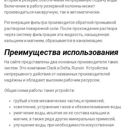
вторая в резерве, обеспечивая непрерывную подачу воды.
Включение в работу резервной колонны может
производиться как вручную, так и автоматически.
Регенерация фильтра производится обратной промывкой
раствором поваренной соли. После прохождения раствора
через систему фильтрации эта жидкость, насыщенная
кальцием и магнием, сбрасывается в канализацию.
Преимущества использования
На сайте представлены два основных производителя таких
систем. Это компании Clack и Delta, Runxin. Устройства
непрерывного действия от названных производителей
надёжны и обладают высоким рабочим ресурсом.
Общая схема работы таких устройств:
грубый отсев механических частиц и примесей;
осветление, устранение газов и обезжелезивание воды;
умягчение воды, изъятие из её состава кальция и
магния, а также ряда других минеральных примесей;
улучшение воды, при необходимости искусственная