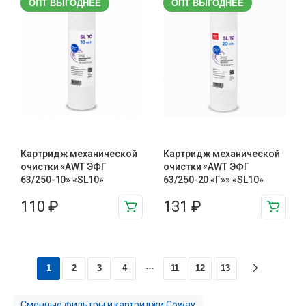
ОПТ ВЫГОДНЕЕ
ОПТ ВЫГОДНЕЕ
Картридж механической
Картридж механической
очистки «AWT ЭФГ
очистки «AWT ЭФГ
63/250-10» «SL10»
63/250-20 «Г»» «SL10»
110
₽
131
₽
…
1
2
3
4
11
12
13
Сменные фильтры и картриджи Coway