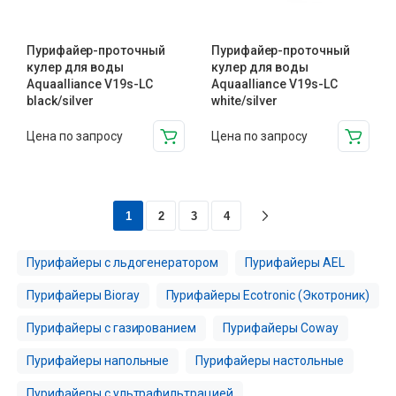
Пурифайер-проточный
Пурифайер-проточный
кулер для воды
кулер для воды
Aquaalliance V19s-LC
Aquaalliance V19s-LC
black/silver
white/silver
Цена по запросу
Цена по запросу
1
2
3
4
Пурифайеры с льдогенератором
Пурифайеры AEL
Пурифайеры Bioray
Пурифайеры Ecotronic (Экотроник)
Пурифайеры с газированием
Пурифайеры Coway
Пурифайеры напольные
Пурифайеры настольные
Пурифайеры с ультрафильтрацией