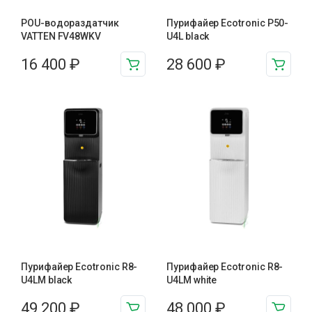
POU-водораздатчик
Пурифайер Ecotronic P50-
VATTEN FV48WKV
U4L black
16 400
₽
28 600
₽
Пурифайер Ecotronic R8-
Пурифайер Ecotronic R8-
U4LM black
U4LM white
49 200
₽
48 000
₽