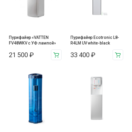
Пурифайер «VATTEN
Пурифайер Ecotronic L8-
FV48WKV с УФ лампой»
R4LM UV white-black
21 500
₽
33 400
₽