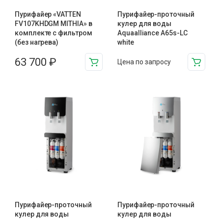
Пурифайер «VATTEN
Пурифайер-проточный
FV107KHDGM MITHIA» в
кулер для воды
комплекте с фильтром
Aquaalliance A65s-LC
(без нагрева)
white
63 700
₽
Цена по запросу
Пурифайер-проточный
Пурифайер-проточный
кулер для воды
кулер для воды