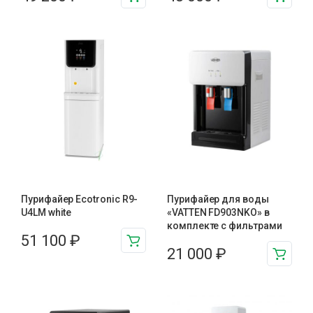
Пурифайер Ecotronic R9-
Пурифайер для воды
U4LM white
«VATTEN FD903NKO» в
комплекте с фильтрами
51 100
₽
21 000
₽