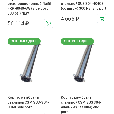
стекловолоконный Raifil
стальной SUS 304-4040S
FRP-8040-6W (side port,
(со швом) 300 PSI End port
300 psi) NEW
4 666
₽
56 114
₽
ОПТ ВЫГОДНЕЕ
ОПТ ВЫГОДНЕЕ
Корпус мембраны
Корпус мембраны
стальной CSM SUS-304-
стальной CSM SUS 304-
8040 Side port
4040-2W (без шва) end
port