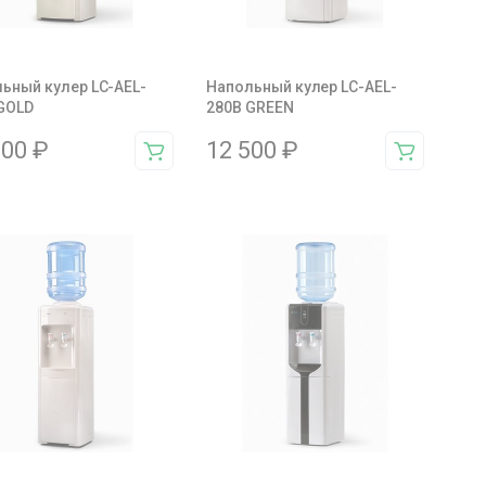
ьный кулер LC-AEL-
Напольный кулер LC-AEL-
GOLD
280B GREEN
000
₽
12 500
₽