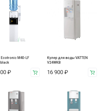
 Ecotronic M40-LF
Кулер для воды VATTEN
+black
V24WKB
100
₽
16 900
₽