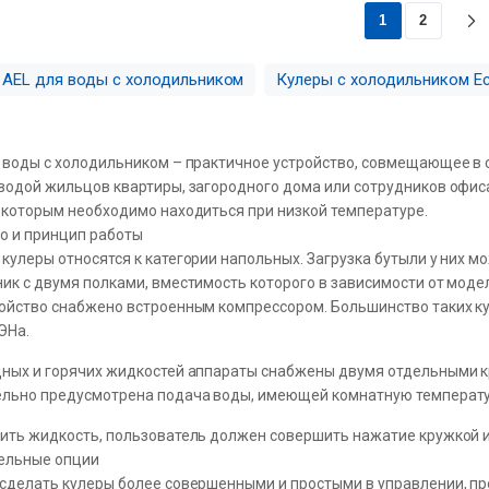
1
2
 AEL для воды с холодильником
Кулеры с холодильником Ec
 воды с холодильником – практичное устройство, совмещающее в 
водой жильцов квартиры, загородного дома или сотрудников офиса
 которым необходимо находиться при низкой температуре.
о и принцип работы
кулеры относятся к категории напольных. Загрузка бутыли у них м
ик с двумя полками, вместимость которого в зависимости от моде
ойство снабжено встроенным компрессором. Большинство таких ку
ЭНа.
ных и горячих жидкостей аппараты снабжены двумя отдельными к
льно предусмотрена подача воды, имеющей комнатную температуру
ить жидкость, пользователь должен совершить нажатие кружкой 
ельные опции
сделать кулеры более совершенными и простыми в управлении, п