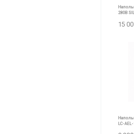
Напольн
280B SI
15 0
Наполь
LC-AEL-