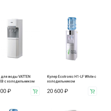
 для воды VATTEN
Кулер Ecotronic H1-LF White с
KB с холодильником
холодильником
900
₽
20 600
₽