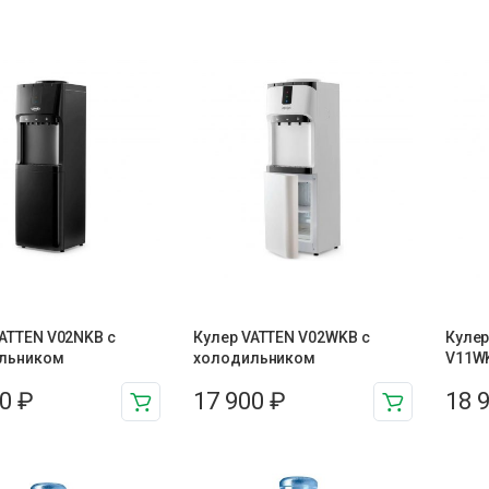
ATTEN V02NKB с
Кулер VATTEN V02WKB с
Кулер
льником
холодильником
V11W
00
₽
17 900
₽
18 