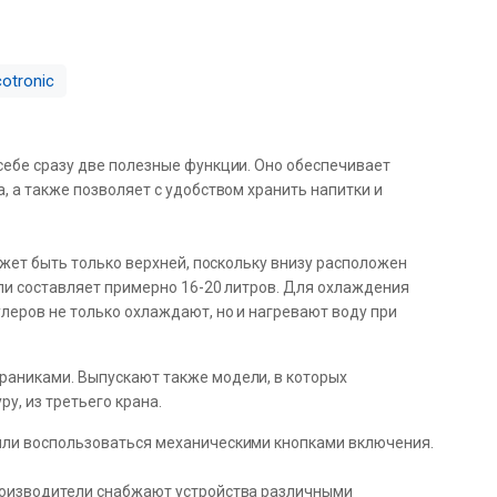
otronic
себе сразу две полезные функции. Оно обеспечивает
, а также позволяет с удобством хранить напитки и
ожет быть только верхней, поскольку внизу расположен
ли составляет примерно 16-20 литров. Для охлаждения
леров не только охлаждают, но и нагревают воду при
раниками. Выпускают также модели, в которых
, из третьего крана.
или воспользоваться механическими кнопками включения.
роизводители снабжают устройства различными