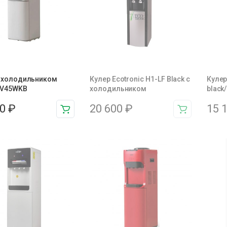
с холодильником
Кулер Ecotronic H1-LF Black c
Кулер
 V45WKB
холодильником
black/
00
₽
20 600
₽
15 