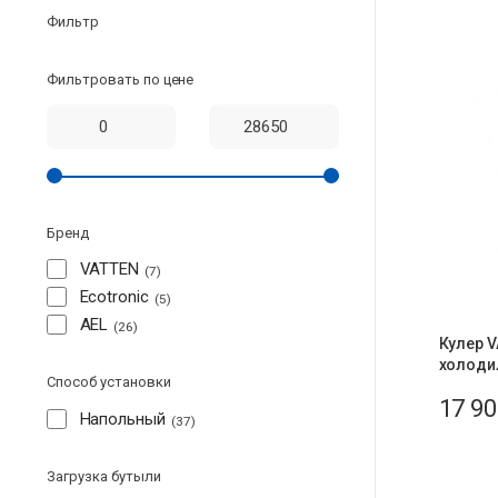
Фильтр
Фильтровать по цене
Бренд
VATTEN
7
Ecotronic
5
AEL
26
Кулер V
холоди
Способ установки
17 9
Напольный
37
Загрузка бутыли