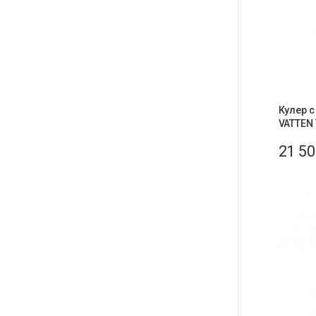
Кулер 
VATTEN
21 5