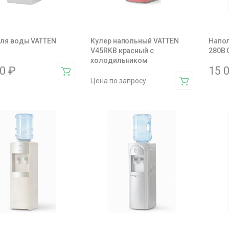
для воды VATTEN
Кулер напольный VATTEN
Напол
B
V45RKB красный с
280B 
холодильником
00
₽
15 
Цена по запросу