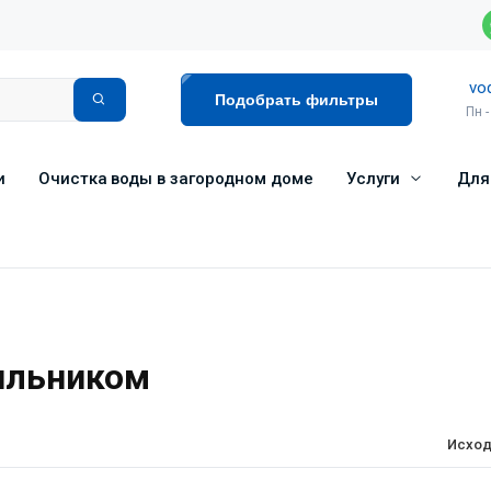
vo
Подобрать фильтры
Пн -
и
Очистка воды в загородном доме
Услуги
Для
ильником
Исход