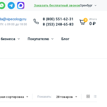
Заказать бесплатный звонок
Оренбург
da@vipecology.ru
8 (800) 551-62-31
Итого
0
0
₽
8 (353) 248-65-83
 Пт: с 09:00 до 18:00
 бизнеса
Покупателю
Блог
Показать:
ная сортировка
28 товаров