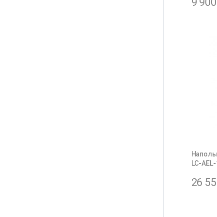
9 90
Наполь
LC-AEL
26 5