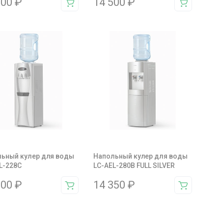
500
₽
14 500
₽
ьный кулер для воды
Напольный кулер для воды
L-228С
LC-AEL-280B FULL SILVER
500
₽
14 350
₽