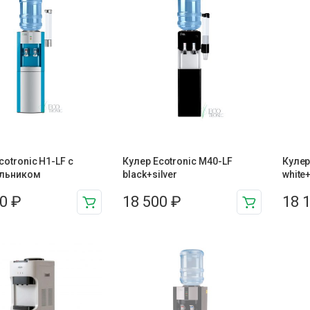
cotronic H1-LF с
Кулер Ecotronic M40-LF
Кулер
льником
black+silver
white
00
₽
18 500
₽
18 