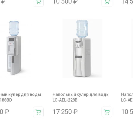
0
₽
10 500
₽
14 
ный кулер для воды
Напольный кулер для воды
Напол
-188BD
LC-AEL-228B
LC-AE
50
₽
17 250
₽
10 