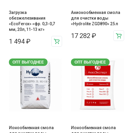
Загрузка
Анионообменная смола
обезжелезивания
для очистки воды
«EcoFerox» «фр. 0,3-0,7
«Hydrolite ZGD890» 25 л
мм, 20л, 11-13 кг»
17 282
₽
1 494
₽
ОПТ ВЫГОДНЕЕ
ОПТ ВЫГОДНЕЕ
Ионообменная смола
Ионообменная смола