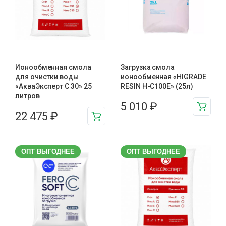
Ионообменная смола
Загрузка смола
для очистки воды
ионообменная «HIGRADE
«АкваЭксперт С 30» 25
RESIN H-C100E» (25л)
литров
5 010
₽
22 475
₽
ОПТ ВЫГОДНЕЕ
ОПТ ВЫГОДНЕЕ