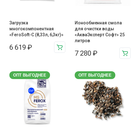
Загрузка
Ионообменная смола
многокомпонентная
для очистки воды
«FeroSoft-C (8,33л, 6,3кг)»
«АкваЭксперт Софт» 25
литров
6 619
₽
7 280
₽
ОПТ ВЫГОДНЕЕ
ОПТ ВЫГОДНЕЕ