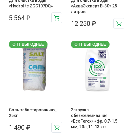
для очистки воды
для очистки воды
«Hydrolite ZGC107DQ»
«АкваЭксперт В-30» 25
литров
5 564
₽
12 250
₽
ОПТ ВЫГОДНЕЕ
ОПТ ВЫГОДНЕЕ
Соль таблетированная,
Загрузка
25кг
обезжелезивания
«EcoFerox» «фр. 0,7-1.5
1 490
₽
мм, 20л, 11-13 кг»