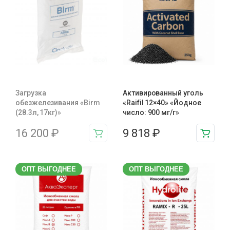
Загрузка
Активированный уголь
обезжелезивания «Birm
«Raifil 12×40» «Йодное
(28.3л, 17кг)»
число: 900 мг/г»
16 200
₽
9 818
₽
ОПТ ВЫГОДНЕЕ
ОПТ ВЫГОДНЕЕ