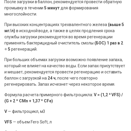
После загрузки в баллон, рекомендуется провести обратную
промывку в течении
5 минут
для формирования
многослойности.
При высоких концентрациях трехвалентного железа
(выше 5
мг/л)
в исходной воде, а также в целях продления срока
службы загрузки рекомендуется во время регенерации
применять бактерицидный очиститель смолы
(БОС) 1 раз в 2
÷ 5
регенераций.
При больших объемах загрузки возможно появление запаха,
который не влияет на качество воды. Если запах присутствует
и мешает, рекомендуется провести регенерацию и оставить
баллон с загрузкой на
24 ч
, после чего повторно
регенерировать. Запах исчезнет через некоторое время.
Формула расчета примерного фильтроцикла:
V = (1,2 * VFS) /
(G + 2 * СMn + 1,37 * СFe)
V
— фильтроцикл, м3
VFS
— объем Fero Soft, л