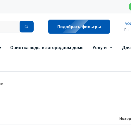
vo
Подобрать фильтры
Пн -
и
Очистка воды в загородном доме
Услуги
Для
ли
Исход