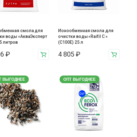
обменная смола для
Ионообменная смола для
ки воды «АкваЭксперт
очистки воды «Raifil C »
.5 литров
(C100E) 25 л
86
₽
4 805
₽
Т ВЫГОДНЕЕ
ОПТ ВЫГОДНЕЕ