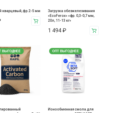
й кварцевый, фр.2-5 мм
Загрузка обезжелезивания
«EcoFerox» «фр. 0,3-0,7 мм,
₽
20л, 11-13 кг»
1 494
₽
Т ВЫГОДНЕЕ
ОПТ ВЫГОДНЕЕ
улированный
Ионообменная смола для