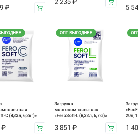
2 235
₽
49
₽
5 5
ВЫГОДНЕЕ
ОПТ ВЫГОДНЕЕ
ОП
а
Загрузка
Загру
омпонентная
многокомпонентная
«EcoF
t-C (8,33л, 6,3кг)»
«FeroSoft-L (8,33л, 6,7кг)»
20л, 1
9
₽
3 851
₽
1 4