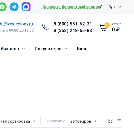
Заказать бесплатный звонок
Оренбург
da@vipecology.ru
8 (800) 551-62-31
Итого
0
0
₽
8 (353) 248-65-83
 Пт: с 09:00 до 18:00
 бизнеса
Покупателю
Блог
Показать:
ная сортировка
28 товаров