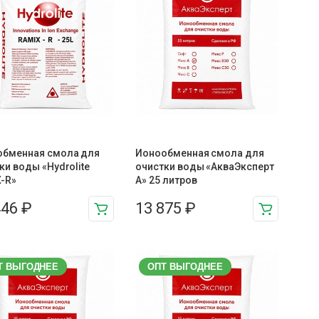
обменная смола для
Ионообменная смола для
ки воды «Hydrolite
очистки воды «АкваЭксперт
-R»
A» 25 литров
446
₽
13 875
₽
Т ВЫГОДНЕЕ
ОПТ ВЫГОДНЕЕ