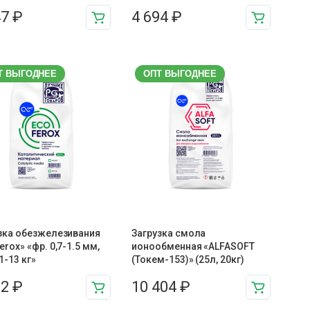
47
₽
4 694
₽
Т ВЫГОДНЕЕ
ОПТ ВЫГОДНЕЕ
зка обезжелезивания
Загрузка смола
erox» «фр. 0,7-1.5 мм,
ионообменная «ALFASOFT
1-13 кг»
(Токем-153)» (25л, 20кг)
02
₽
10 404
₽