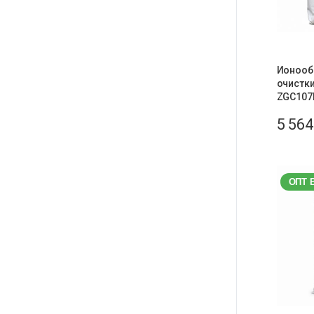
Ионооб
очистки
ZGC107
5 56
ОПТ 