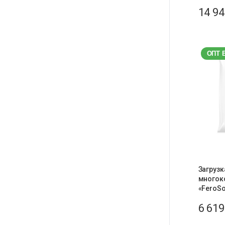
14 9
ОПТ 
Загрузк
многок
«FeroSof
6 61