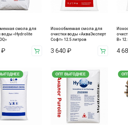
менная смола для
Ионообменная смола для
Ионо
 воды «Hydrolite
очистки воды «АкваЭксперт
очист
DQ»
Софт» 12.5 литров
В» 12
4
₽
3 640
₽
4 6
ВЫГОДНЕЕ
ОПТ ВЫГОДНЕЕ
ОП