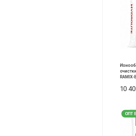
Ионооб
очистки
RAMIX-
10 4
ОПТ 