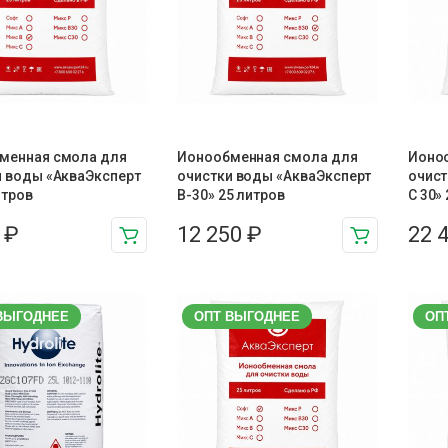
менная смола для
Ионообменная смола для
Ионо
и воды «АкваЭксперт
очистки воды «АкваЭксперт
очист
итров
В-30» 25 литров
С 30»
5
₽
12 250
₽
22 
ВЫГОДНЕЕ
ОПТ ВЫГОДНЕЕ
ОП