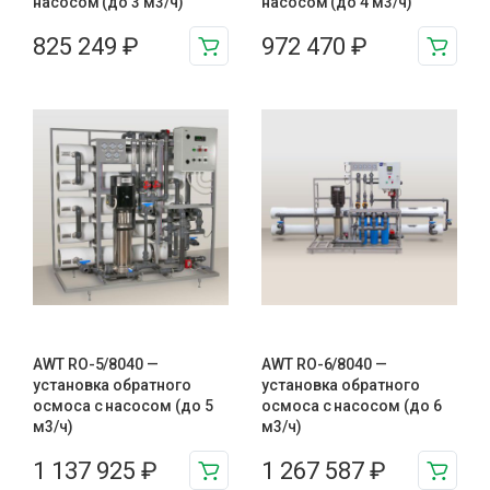
насосом (до 3 м3/ч)
насосом (до 4 м3/ч)
825 249
₽
972 470
₽
AWT RO-5/8040 —
AWT RO-6/8040 —
установка обратного
установка обратного
осмоса с насосом (до 5
осмоса с насосом (до 6
м3/ч)
м3/ч)
1 137 925
₽
1 267 587
₽