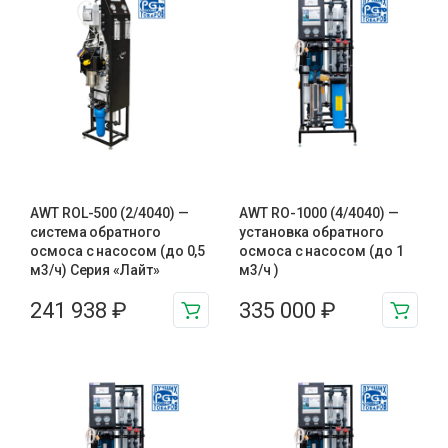
AWT ROL-500 (2/4040) —
AWT RO-1000 (4/4040) —
система обратного
установка обратного
осмоса с насосом (до 0,5
осмоса с насосом (до 1
м3/ч) Серия «Лайт»
м3/ч )
241 938
₽
335 000
₽