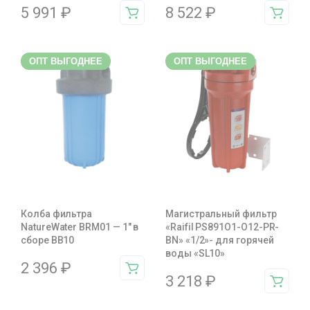
5 991
₽
8 522
₽
ОПТ ВЫГОДНЕЕ
ОПТ ВЫГОДНЕЕ
Колба фильтра
Магистральный фильтр
NatureWater BRM01 — 1″ в
«Raifil PS891O1-O12-PR-
сборе BB10
BN» «1/2»- для горячей
воды «SL10»
2 396
₽
3 218
₽