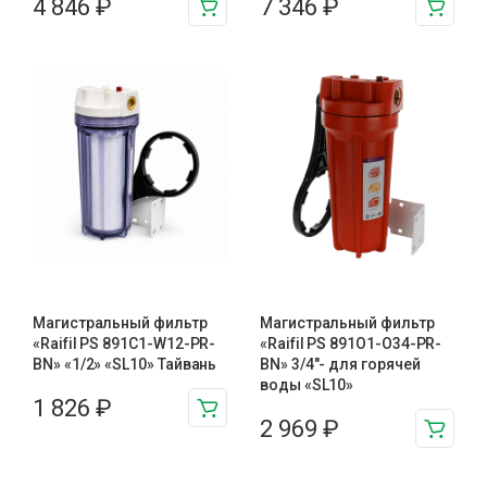
4 846
₽
7 346
₽
Магистральный фильтр
Магистральный фильтр
«Raifil PS 891C1-W12-PR-
«Raifil PS 891O1-O34-PR-
BN» «1/2» «SL10» Тайвань
BN» 3/4″- для горячей
воды «SL10»
1 826
₽
2 969
₽