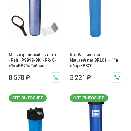
Магистральный фильтр
Колба фильтра
«Raifil PS898-BK1-PR-C»
NatureWater BRL01 — 1″ в
«1» «BB20» Тайвань
сборе BB20
8 578
₽
3 221
₽
ОПТ ВЫГОДНЕЕ
ОПТ ВЫГОДНЕЕ