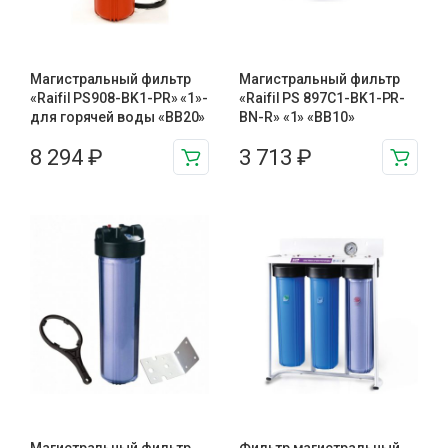
Магистральный фильтр
Магистральный фильтр
«Raifil PS908-BK1-PR» «1»-
«Raifil PS 897C1-BK1-PR-
для горячей воды «BB20»
BN-R» «1» «BB10»
8 294
₽
3 713
₽