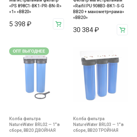
Магистральный фильтр
Фильтр магистральный
«PS 898C1-BK1-PR-BN-R»
«Raifil PU 908B3-BK1-S-G
«1» «BB20»
BB20 + манометр+рама»
«BB20»
5 398
₽
30 384
₽
ОПТ ВЫГОДНЕЕ
Колба фильтра
Колба фильтра
NatureWater BRL02 — 1″ в
NatureWater BRL03 — 1″ в
сборе, BB20 ДВОЙНАЯ
сборе, BB20 ТРОЙНАЯ