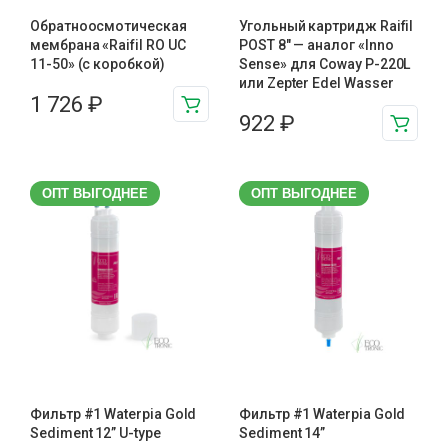
Обратноосмотическая
Угольный картридж Raifil
мембрана «Raifil RO UC
POST 8″ — аналог «Inno
11-50» (с коробкой)
Sense» для Coway P-220L
или Zepter Edel Wasser
1 726
₽
922
₽
ОПТ ВЫГОДНЕЕ
ОПТ ВЫГОДНЕЕ
Фильтр #1 Waterpia Gold
Фильтр #1 Waterpia Gold
Sediment 12” U-type
Sediment 14”