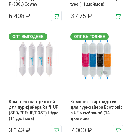
P-300L) Coway
type (11 дюймов)
6 408
₽
3 475
₽
ОПТ ВЫГОДНЕЕ
ОПТ ВЫГОДНЕЕ
Комплект картриджей
Комплект картриджей
для пурифайера Raifil UF
для пурифайера Ecotronic
(SED/PRE/UF/POST) I-type
с UF мембраной (14
(11 дюймов)
дюймов)
3 143
₽
7 000
₽