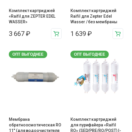
Комплект картриджей
Комплект картриджей
«Raifil для ZEPTER EDEL
Raifil для Zepter Edel
WASSER»
Wasser / без мембраны
3 667
₽
1 639
₽
ОПТ ВЫГОДНЕЕ
ОПТ ВЫГОДНЕЕ
Мембрана
Комплект картриджей
обратноосмотическая RO
для пурифайера «Raifil
11″ (для водоочистителя
RO» (SED/PRE/RO/POST) I-