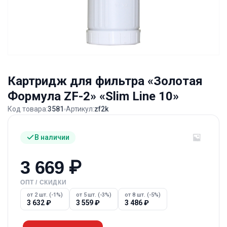
Картридж для фильтра «Золотая
Формула ZF-2» «Slim Line 10»
Код товара:
3581
Артикул:
zf2k
В наличии
3 669
₽
ОПТ / СКИДКИ
от 2 шт. (-1%)
от 5 шт. (-3%)
от 8 шт. (-5%)
3 632
₽
3 559
₽
3 486
₽