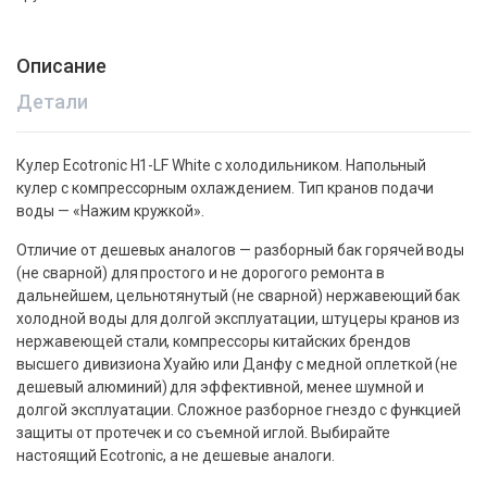
Описание
Детали
Кулер Ecotronic H1-LF White с холодильником. Напольный
кулер с компрессорным охлаждением. Тип кранов подачи
воды — «Нажим кружкой».
Отличие от дешевых аналогов — разборный бак горячей воды
(не сварной) для простого и не дорогого ремонта в
дальнейшем, цельнотянутый (не сварной) нержавеющий бак
холодной воды для долгой эксплуатации, штуцеры кранов из
нержавеющей стали, компрессоры китайских брендов
высшего дивизиона Хуайю или Данфу с медной оплеткой (не
дешевый алюминий) для эффективной, менее шумной и
долгой эксплуатации. Сложное разборное гнездо с функцией
защиты от протечек и со съемной иглой. Выбирайте
настоящий Ecotronic, а не дешевые аналоги.