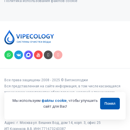
Политика использования файлов cookie
Все права защищены 2008 - 2025 © Випэколоджи
Вся представленная на сайте информация, в том числе касающаяся
технических характеристик оборудования, условий и технических
возможностей подключения, наличия на складе, стоимости товаров и
Мы используем
файлы cookie
, чтобы улучшить
Понял
услуг, носит информационный характер и ни при каких условиях не
сайт для Вас!
является публичной офертой, определяемой положениями статьи 437
Гражданского кодекса РФ.
Адрес: г. Москва ул. Вешних Вод, дом 14, корп. 3, офис 25
ИП Коренков А.В. ИНН 771673243387