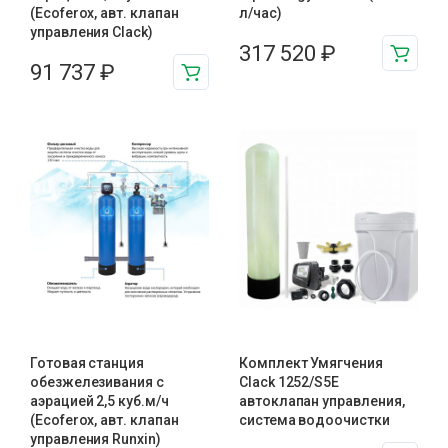
(Ecoferox, авт. клапан
л/час)
управления Clack)
317 520
₽
91 737
₽
Готовая станция
Комплект Умягчения
обезжелезивания c
Clack 1252/S5E
аэрацией 2,5 куб.м/ч
автоклапан управления,
(Ecoferox, авт. клапан
система водоочистки
управления Runxin)