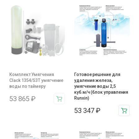
Комплект Умягчения
Готовое решение для
Clack 1354/S3T умягчение
удаления железа,
воды по таймеру
умягчение воды 2,5
куб.м/ч (блок управления
53 865
₽
Runxin)
53 347
₽