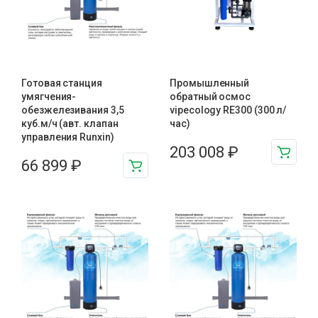
Готовая станция
Промышленный
умягчения-
обратный осмос
обезжелезивания 3,5
vipecology RE300 (300 л/
куб.м/ч (авт. клапан
час)
управления Runxin)
203 008
₽
66 899
₽