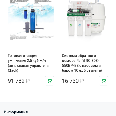
Готовая станция
Система обратного
умягчения 2,5 куб.м/ч
осмоса Raifil RO 808-
(авт. клапан управления
550BP-EZ с насосом и
Clack)
баком 10 л., 5 ступеней
91 782
₽
16 730
₽
Информация