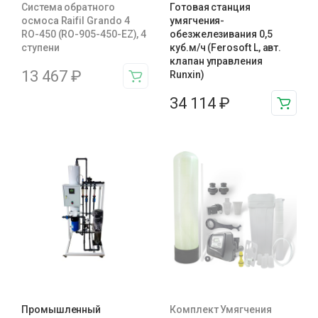
Система обратного
Готовая станция
осмоса Raifil Grando 4
умягчения-
RO-450 (RO-905-450-EZ), 4
обезжелезивания 0,5
ступени
куб.м/ч (Ferosoft L, авт.
клапан управления
13 467
₽
Runxin)
34 114
₽
Промышленный
Комплект Умягчения